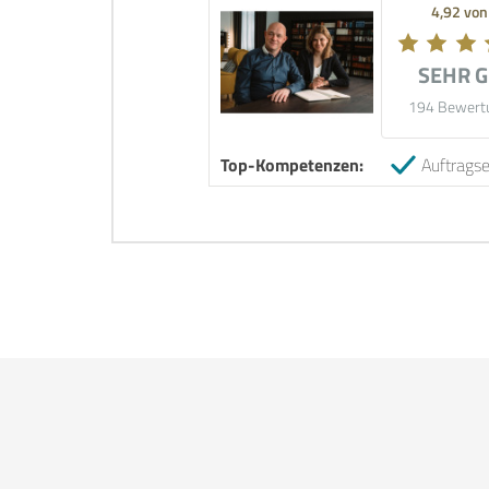
4,92 von
SEHR 
194 Bewert
Top-Kompetenzen:
Auftragse