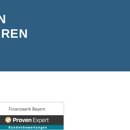
N
EREN